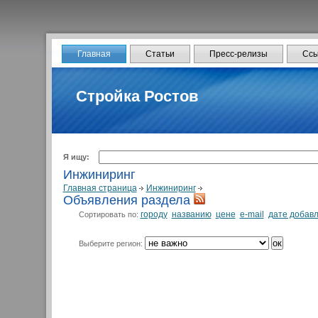
Главная
Статьи
Пресс-релизы
Ссы
Стройка Ростов
Я ищу:
Инжиниринг
Главная страница
Инжиниринг
Объявления раздела
городу
названию
цене
e-mail
дате добав
Сортировать по:
Выберите регион: